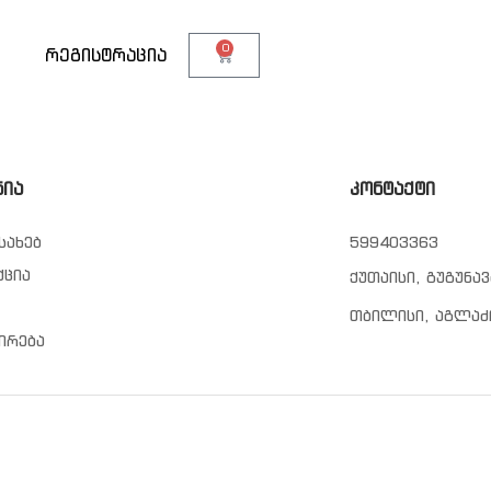
0
თ
რეგისტრაცია
ნია
კონტაქტი
სახებ
599403363
ქცია
ქუთაისი, გუგუნავ
თბილისი, აგლაძ
ირება