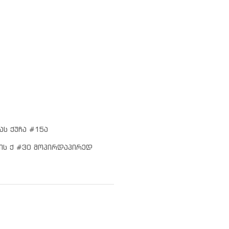
ას ქუჩა #15ა
ის ქ #30 მოპირდაპირედ