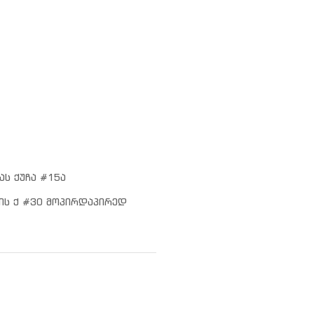
ას ქუჩა #15ა
ის ქ #30 მოპირდაპირედ