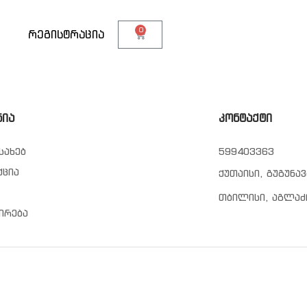
0
თ
რეგისტრაცია
ნია
კონტაქტი
სახებ
599403363
ქცია
ქუთაისი, გუგუნავ
თბილისი, აგლაძ
ირება