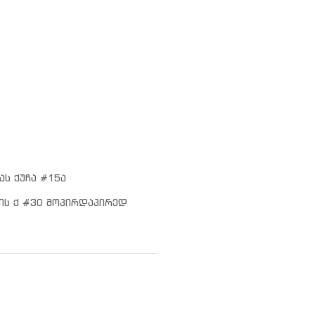
ას ქუჩა #15ა
ის ქ #30 მოპირდაპირედ