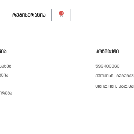
0
თ
რეგისტრაცია
ნია
კონტაქტი
სახებ
599403363
ქცია
ქუთაისი, გუგუნავ
თბილისი, აგლაძ
ირება