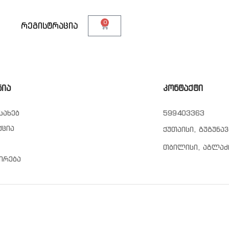
0
თ
რეგისტრაცია
ნია
კონტაქტი
სახებ
599403363
ქცია
ქუთაისი, გუგუნავ
თბილისი, აგლაძ
ირება