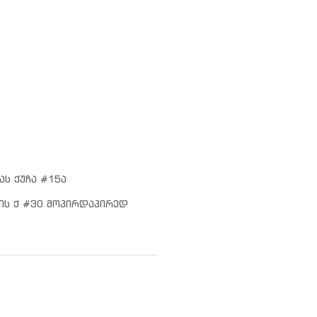
ას ქუჩა #15ა
ის ქ #30 მოპირდაპირედ