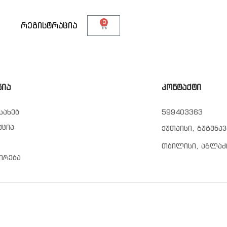
0
თ
რეგისტრაცია
ნია
კონტაქტი
სახებ
599403363
ქცია
ქუთაისი, გუგუნავ
თბილისი, აგლაძ
ირება