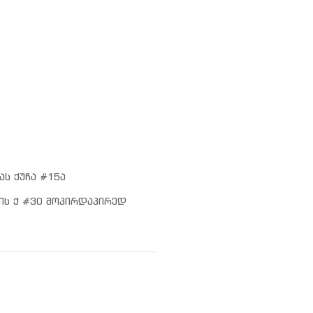
ას ქუჩა #15ა
ის ქ #30 მოპირდაპირედ