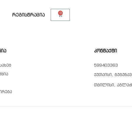
0
თ
რეგისტრაცია
ნია
კონტაქტი
სახებ
599403363
ქცია
ქუთაისი, გუგუნავ
თბილისი, აგლაძ
ირება