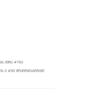
ას ქუჩა #15ა
ის ქ #30 მოპირდაპირედ