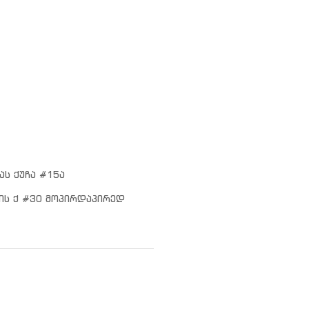
ას ქუჩა #15ა
ის ქ #30 მოპირდაპირედ