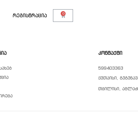
0
თ
რეგისტრაცია
ნია
კონტაქტი
სახებ
599403363
ქცია
ქუთაისი, გუგუნავ
თბილისი, აგლაძ
ირება