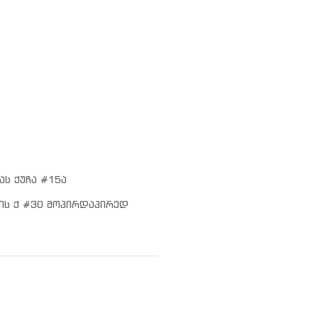
ას ქუჩა #15ა
ის ქ #30 მოპირდაპირედ