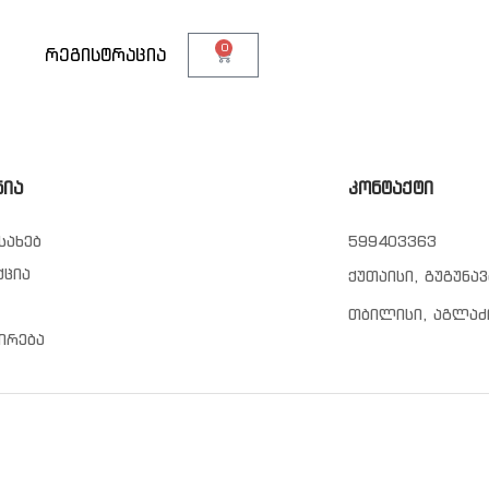
0
თ
რეგისტრაცია
ნია
კონტაქტი
სახებ
599403363
ქცია
ქუთაისი, გუგუნავ
თბილისი, აგლაძ
ირება