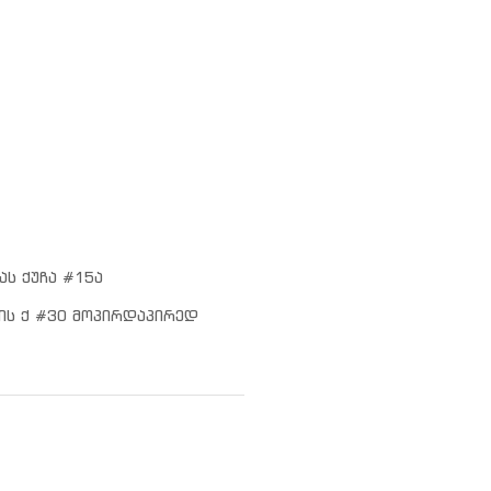
ას ქუჩა #15ა
ის ქ #30 მოპირდაპირედ