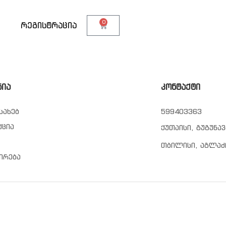
0
თ
რეგისტრაცია
ნია
კონტაქტი
სახებ
599403363
ქცია
ქუთაისი, გუგუნავ
თბილისი, აგლაძ
ირება